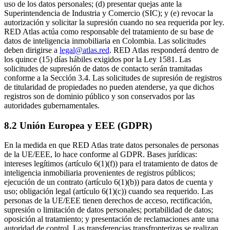
uso de los datos personales; (d) presentar quejas ante la
Superintendencia de Industria y Comercio (SIC); y (e) revocar la
autorización y solicitar la supresión cuando no sea requerida por ley.
RED Atlas actúa como responsable del tratamiento de su base de
datos de inteligencia inmobiliaria en Colombia. Las solicitudes
deben dirigirse a
legal@atlas.red
.
RED Atlas responderá dentro de
los quince (15) días hábiles exigidos por la Ley 1581. Las
solicitudes de supresión de datos de contacto serán tramitadas
conforme a la Sección 3.4. Las solicitudes de supresión de registros
de titularidad de propiedades no pueden atenderse, ya que dichos
registros son de dominio público y son conservados por las
autoridades gubernamentales.
8.2 Unión Europea y EEE (GDPR)
En la medida en que RED Atlas trate datos personales de personas
de la UE/EEE, lo hace conforme al GDPR. Bases jurídicas:
intereses legítimos (artículo 6(1)(f)) para el tratamiento de datos de
inteligencia inmobiliaria provenientes de registros públicos;
ejecución de un contrato (artículo 6(1)(b)) para datos de cuenta y
uso; obligación legal (artículo 6(1)(c)) cuando sea requerido. Las
personas de la UE/EEE tienen derechos de acceso, rectificación,
supresión o limitación de datos personales; portabilidad de datos;
oposición al tratamiento; y presentación de reclamaciones ante una
autoridad de control. Las transferencias transfronterizas se realizan