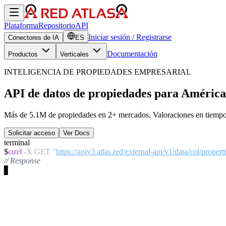
Plataforma
Repositorio
API
Iniciar sesión / Registrarse
Conectores de
IA
ES
Documentación
Productos
Verticales
INTELIGENCIA DE PROPIEDADES EMPRESARIAL
API de datos de propiedades para
América
Más de
5.1M
de propiedades en
2+
mercados. Valoraciones en tiempo 
Solicitar acceso
Ver Docs
terminal
$
curl
-X GET "
https://apiv3.atlas.red/external-api/v1/data/col/prope
// Response
▋