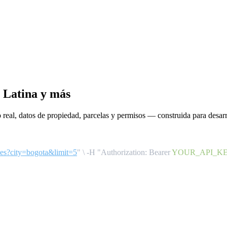
 Latina
y más
real, datos de propiedad, parcelas y permisos — construida para desar
rties?city=bogota&limit=5
"
\
-H "Authorization: Bearer
YOUR_API_K