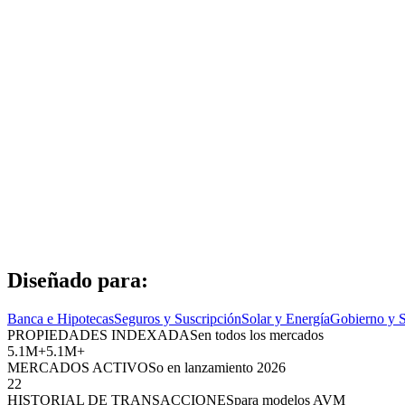
Diseñado para
:
Banca e Hipotecas
Seguros y Suscripción
Solar y Energía
Gobierno y S
PROPIEDADES INDEXADAS
en todos los mercados
5.1M
+
5.1M
+
MERCADOS ACTIVOS
o en lanzamiento 2026
2
2
HISTORIAL DE TRANSACCIONES
para modelos AVM